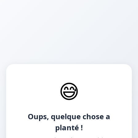
😅
Oups, quelque chose a
planté !