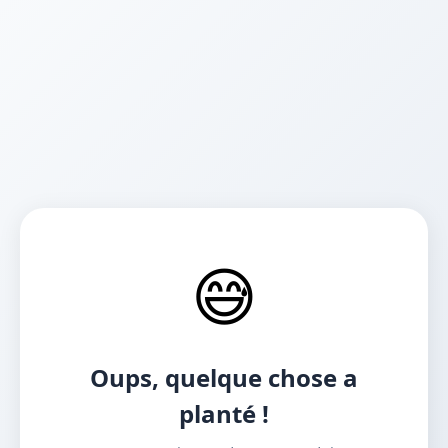
😅
Oups, quelque chose a
planté !