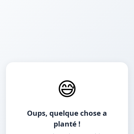
😅
Oups, quelque chose a
planté !