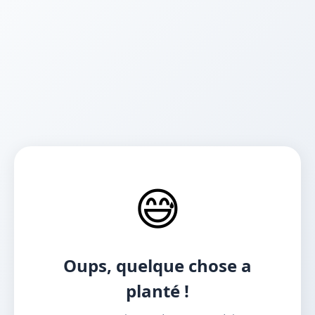
😅
Oups, quelque chose a
planté !