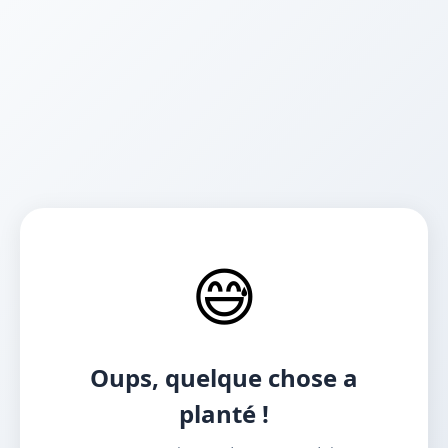
😅
Oups, quelque chose a
planté !