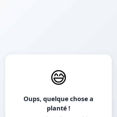
😅
Oups, quelque chose a
planté !