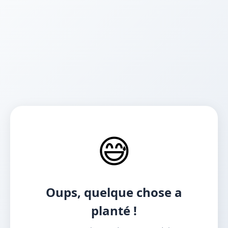
😅
Oups, quelque chose a
planté !