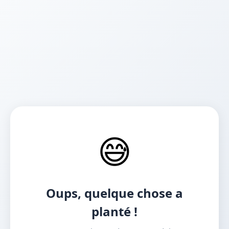
😅
Oups, quelque chose a
planté !