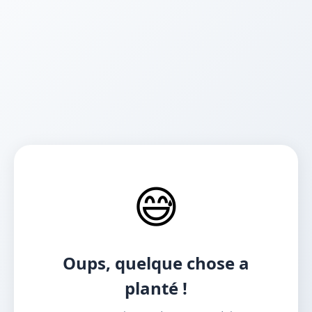
😅
Oups, quelque chose a
planté !