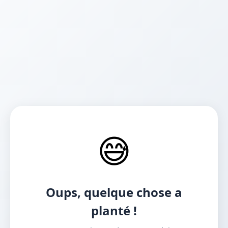
😅
Oups, quelque chose a
planté !