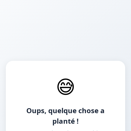
😅
Oups, quelque chose a
planté !