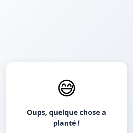
😅
Oups, quelque chose a
planté !