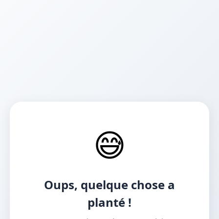
😅
Oups, quelque chose a
planté !