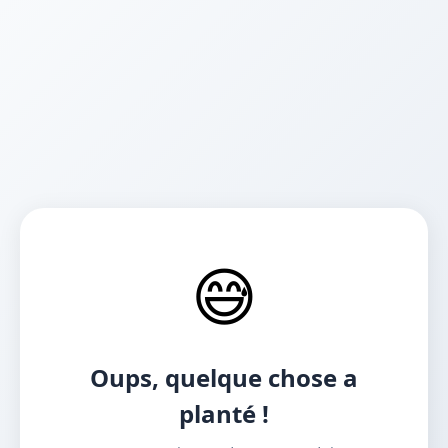
😅
Oups, quelque chose a
planté !