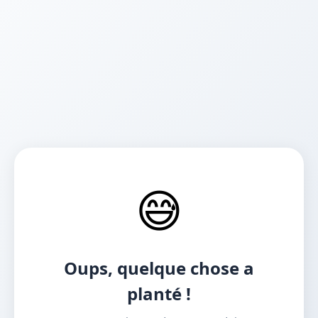
😅
Oups, quelque chose a
planté !