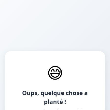
😅
Oups, quelque chose a
planté !