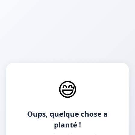
😅
Oups, quelque chose a
planté !