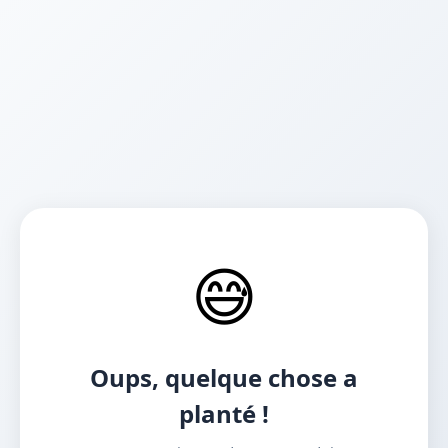
😅
Oups, quelque chose a
planté !