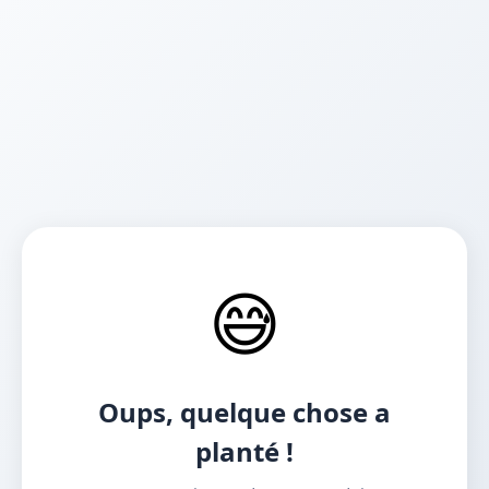
😅
Oups, quelque chose a
planté !