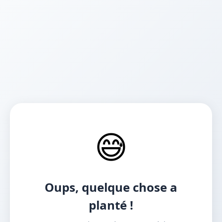
😅
Oups, quelque chose a
planté !