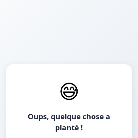
😅
Oups, quelque chose a
planté !