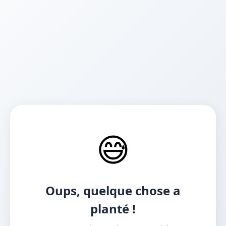
😅
Oups, quelque chose a
planté !