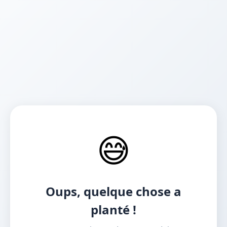
😅
Oups, quelque chose a
planté !