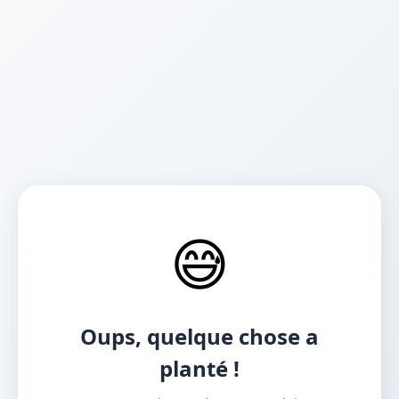
😅
Oups, quelque chose a
planté !