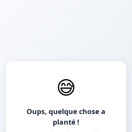
😅
Oups, quelque chose a
planté !