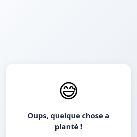
😅
Oups, quelque chose a
planté !