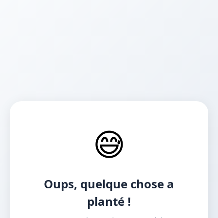
😅
Oups, quelque chose a
planté !