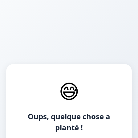
😅
Oups, quelque chose a
planté !