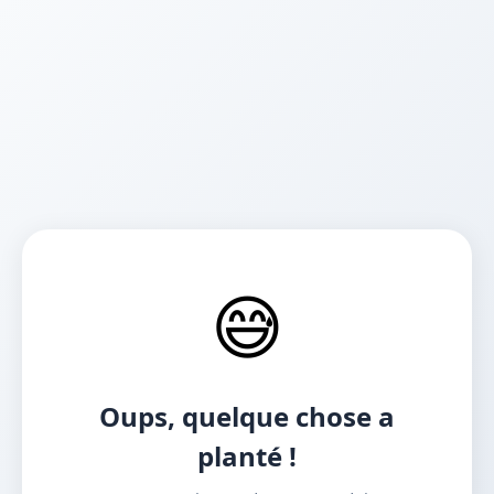
😅
Oups, quelque chose a
planté !