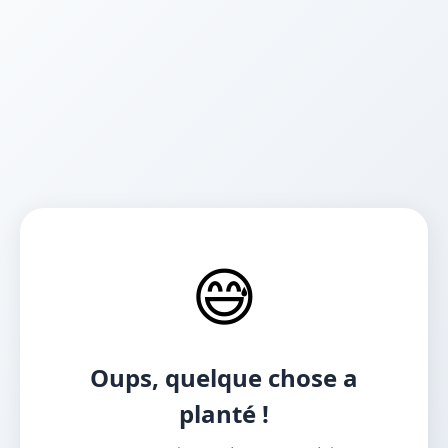
😅
Oups, quelque chose a
planté !