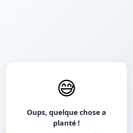
😅
Oups, quelque chose a
planté !