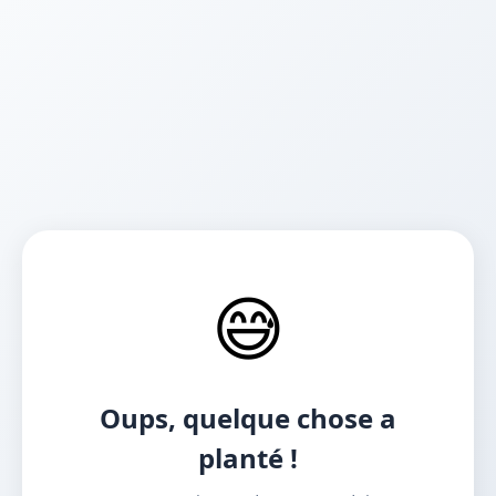
😅
Oups, quelque chose a
planté !