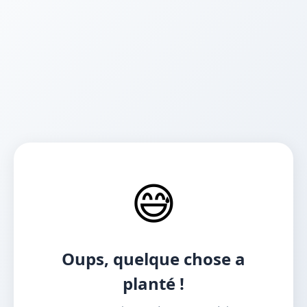
😅
Oups, quelque chose a
planté !