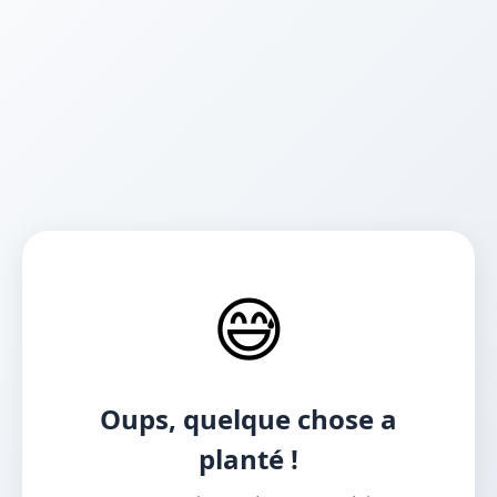
😅
Oups, quelque chose a
planté !