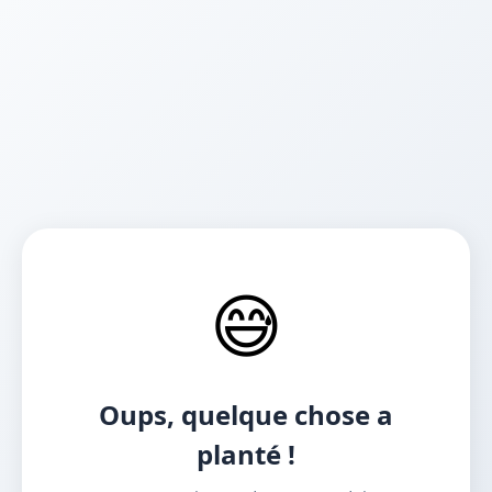
😅
Oups, quelque chose a
planté !