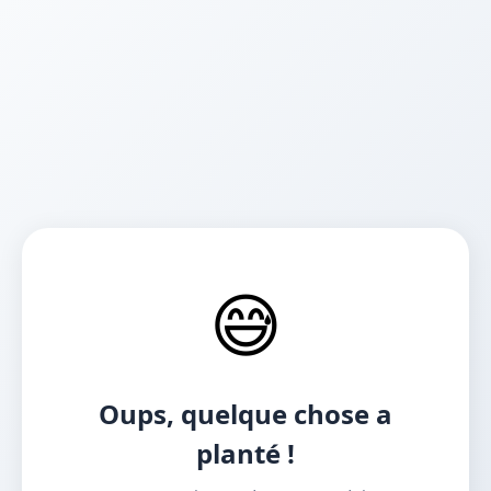
😅
Oups, quelque chose a
planté !