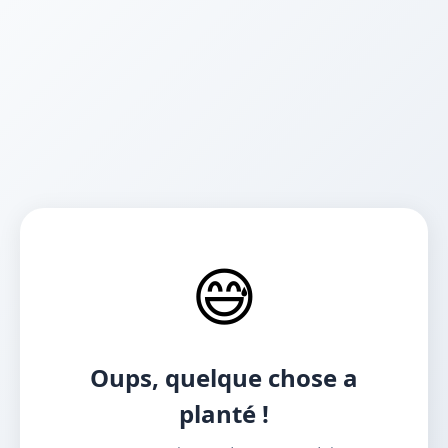
😅
Oups, quelque chose a
planté !