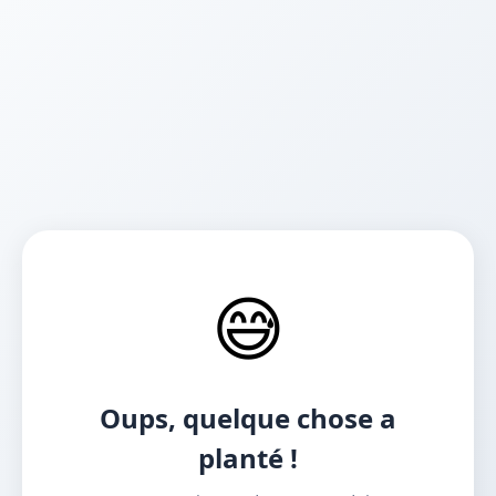
😅
Oups, quelque chose a
planté !