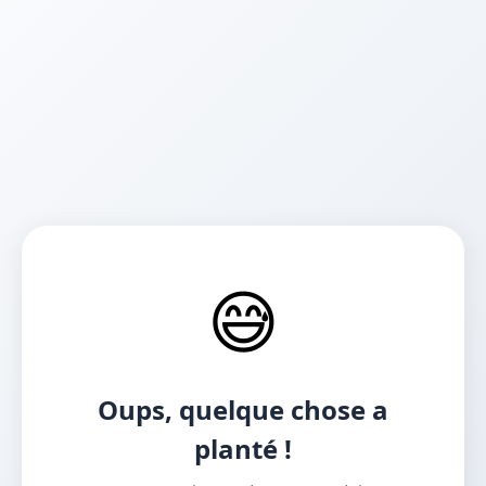
😅
Oups, quelque chose a
planté !